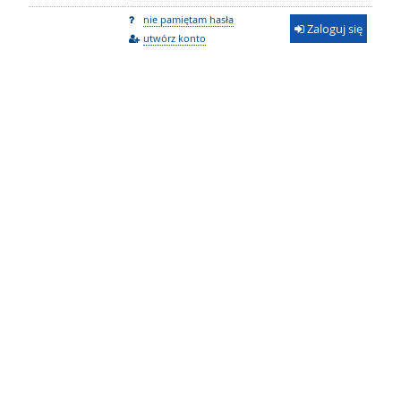
nie pamiętam hasła
Zaloguj się
utwórz konto