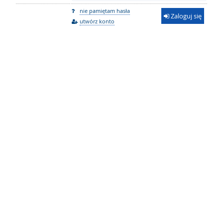
nie pamiętam hasła
Zaloguj się
utwórz konto