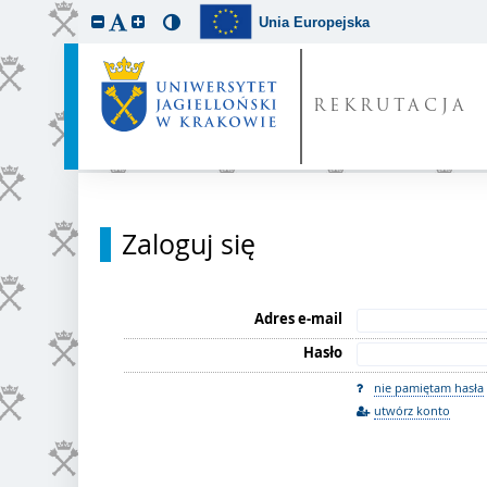
Unia Europejska
REKRUTACJA
Zaloguj się
Adres e-mail
Hasło
nie pamiętam hasła
utwórz konto