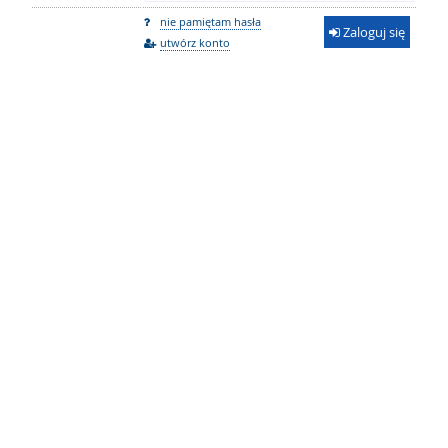
nie pamiętam hasła
Zaloguj się
utwórz konto