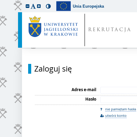
Unia Europejska
REKRUTACJA
Zaloguj się
Adres e-mail
Hasło
nie pamiętam hasła
utwórz konto