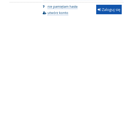
nie pamiętam hasła
Zaloguj się
utwórz konto