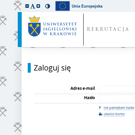
Unia Europejska
REKRUTACJA
Zaloguj się
Adres e-mail
Hasło
nie pamiętam hasła
utwórz konto