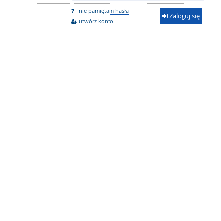
nie pamiętam hasła
Zaloguj się
utwórz konto