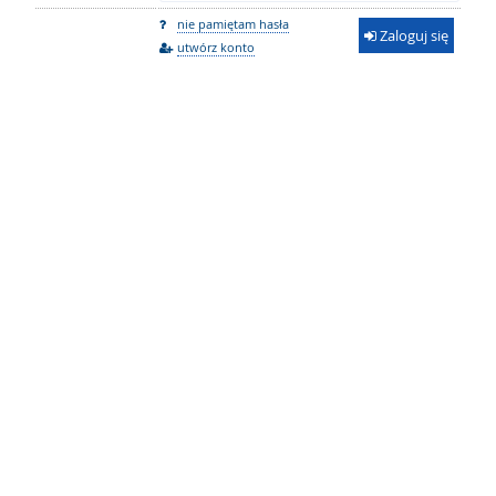
nie pamiętam hasła
Zaloguj się
utwórz konto