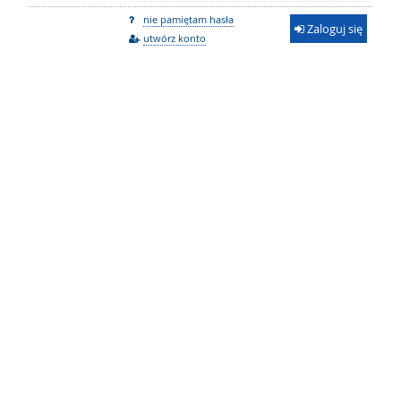
nie pamiętam hasła
Zaloguj się
utwórz konto