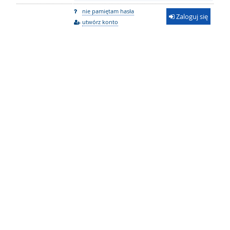
nie pamiętam hasła
Zaloguj się
utwórz konto