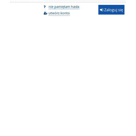
nie pamiętam hasła
Zaloguj się
utwórz konto