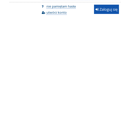
nie pamiętam hasła
Zaloguj się
utwórz konto