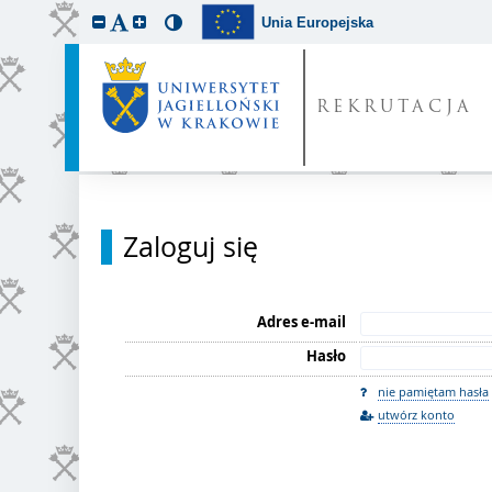
Unia Europejska
REKRUTACJA
Zaloguj się
Adres e-mail
Hasło
nie pamiętam hasła
utwórz konto