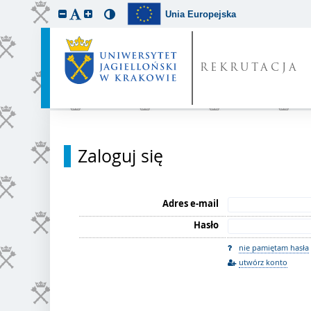
Unia Europejska
REKRUTACJA
Zaloguj się
Adres e-mail
Hasło
nie pamiętam hasła
utwórz konto