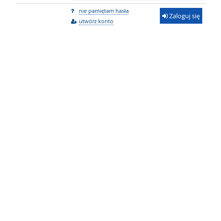
nie pamiętam hasła
Zaloguj się
utwórz konto