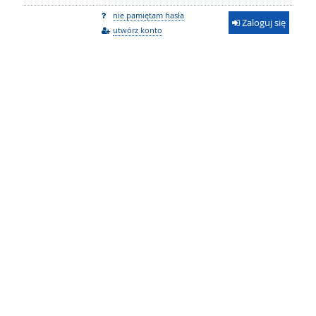
nie pamiętam hasła
Zaloguj się
utwórz konto