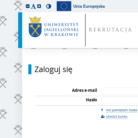
Unia Europejska
REKRUTACJA
Zaloguj się
Adres e-mail
Hasło
nie pamiętam hasła
utwórz konto