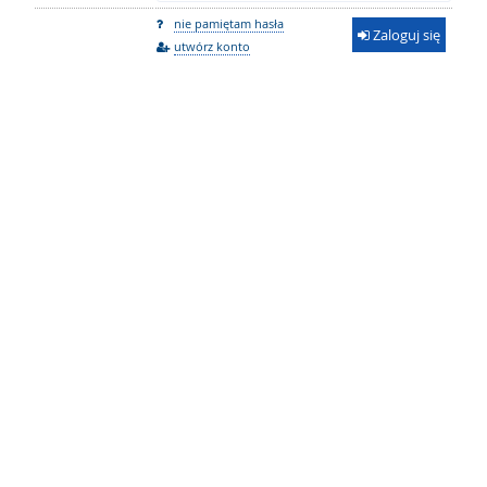
nie pamiętam hasła
Zaloguj się
utwórz konto