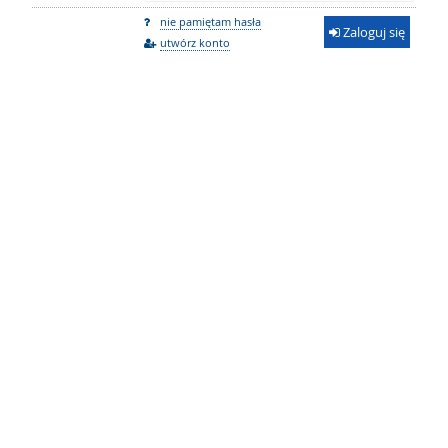
nie pamiętam hasła
Zaloguj się
utwórz konto