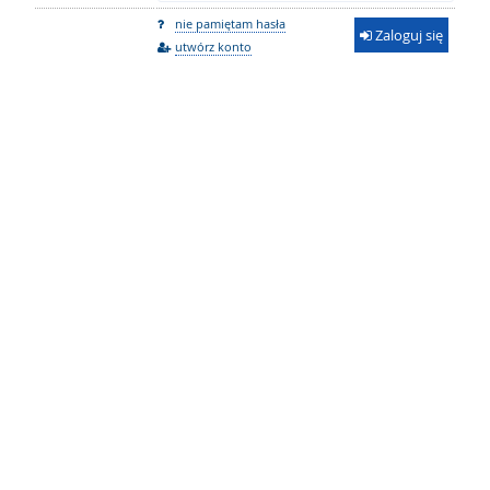
nie pamiętam hasła
Zaloguj się
utwórz konto