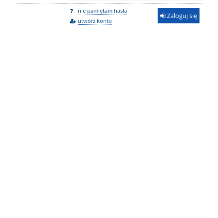
nie pamiętam hasła
Zaloguj się
utwórz konto