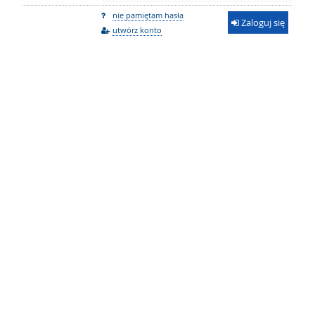
nie pamiętam hasła
Zaloguj się
utwórz konto