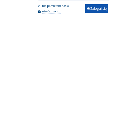
nie pamiętam hasła
Zaloguj się
utwórz konto